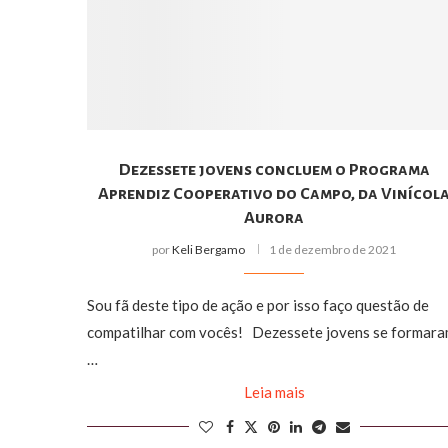
Dezessete jovens concluem o Programa
Aprendiz Cooperativo do Campo, da Vinícol
Aurora
por
Keli Bergamo
1 de dezembro de 2021
Sou fã deste tipo de ação e por isso faço questão de
compatilhar com vocês! Dezessete jovens se formar
…
Leia mais