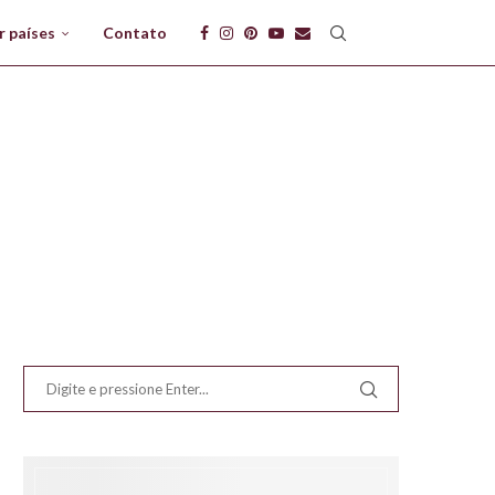
r países
Contato