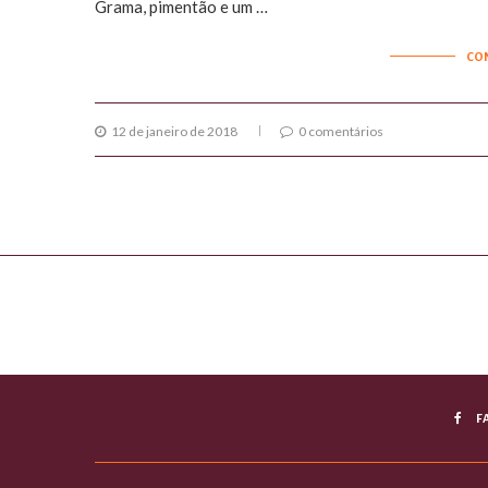
Grama, pimentão e um …
CO
12 de janeiro de 2018
0 comentários
F