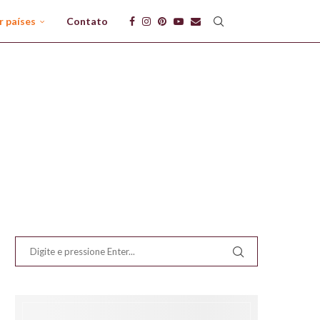
r países
Contato