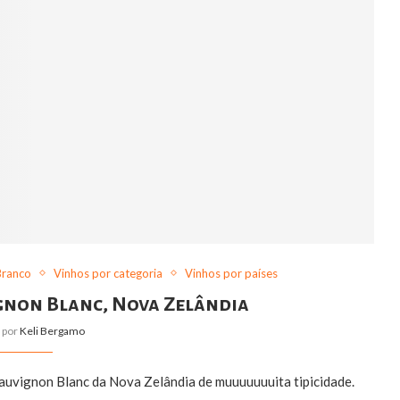
Branco
Vinhos por categoria
Vinhos por países
gnon Blanc, Nova Zelândia
o por
Keli Bergamo
auvignon Blanc da Nova Zelândia de muuuuuuuita tipicidade.