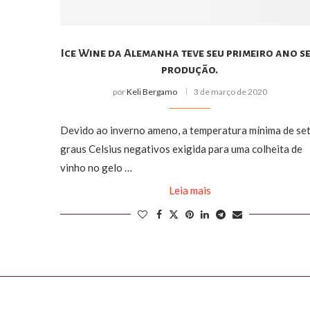
Ice Wine da Alemanha teve seu primeiro ano s
produção.
por
Keli Bergamo
3 de março de 2020
Devido ao inverno ameno, a temperatura mínima de se
graus Celsius negativos exigida para uma colheita de
vinho no gelo …
Leia mais