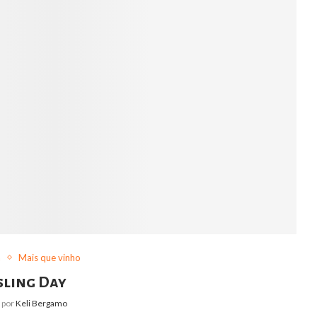
a
Mais que vinho
sling Day
o por
Keli Bergamo