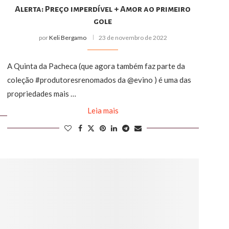
Alerta: Preço imperdível + Amor ao primeiro
gole
por
Keli Bergamo
23 de novembro de 2022
A Quinta da Pacheca (que agora também faz parte da
coleção #produtoresrenomados da @evino ) é uma das
propriedades mais …
Leia mais