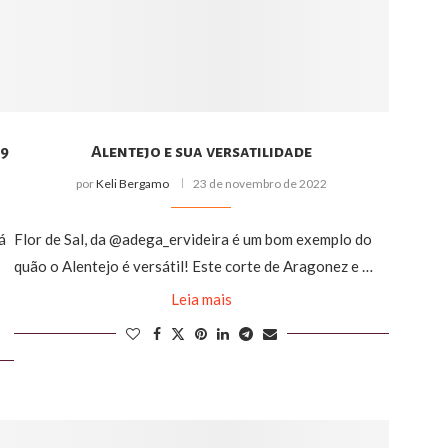
19
Alentejo e sua versatilidade
por
Keli Bergamo
23 de novembro de 2022
á
Flor de Sal, da @adega_ervideira é um bom exemplo do
quão o Alentejo é versátil! Este corte de Aragonez e …
Leia mais