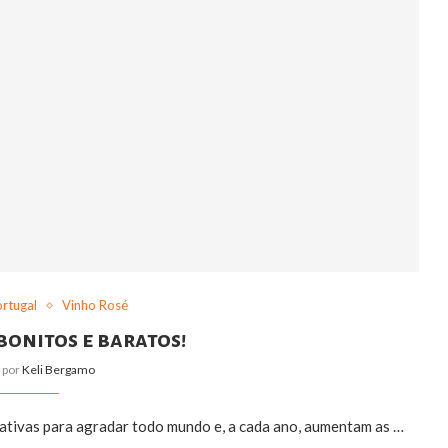
rtugal
Vinho Rosé
bonitos e baratos!
o por
Keli Bergamo
nativas para agradar todo mundo e, a cada ano, aumentam as …