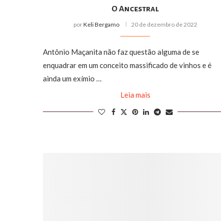
O Ancestral
por
Keli Bergamo
20 de dezembro de 2022
Antônio Maçanita não faz questão alguma de se
enquadrar em um conceito massificado de vinhos e é
ainda um exímio …
Leia mais