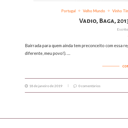
Portugal
Velho Mundo
Vinho Ti
Vadio, Baga, 201
Escrit
Bairrada para quem ainda tem preconceito com essa re
diferente, meu povo!). …
CO
18 de janeiro de 2019
0 comentários