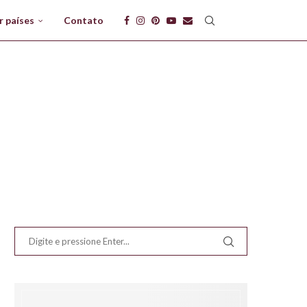
r países
Contato