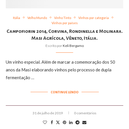
Itália
Velho Mundo
Vinho Tinto
Vinhos por categoria
Vinhos por países
Campofiorin 2014, Corvina, Rondinella e Molinara.
Masi Agrícola, Vêneto, Itália.
Escrito por
Keli Bergamo
Um vinho especial. Além de marcar a comemoração dos 50
anos da Masi elaborando vinhos pelo processo de dupla
fermentação …
CONTINUE LENDO
31 de julho de 2019
0 comentários