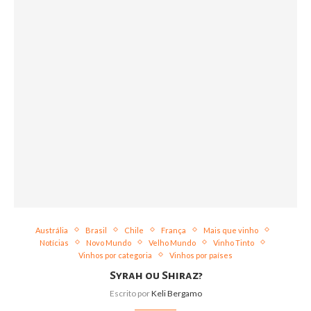
Austrália
Brasil
Chile
França
Mais que vinho
Notícias
Novo Mundo
Velho Mundo
Vinho Tinto
Vinhos por categoria
Vinhos por países
Syrah ou Shiraz?
Escrito por
Keli Bergamo