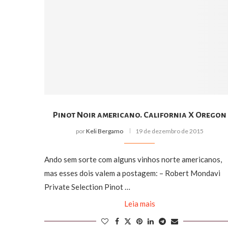
Pinot Noir americano. California X Oregon
por
Keli Bergamo
19 de dezembro de 2015
Ando sem sorte com alguns vinhos norte americanos,
mas esses dois valem a postagem: – Robert Mondavi
Private Selection Pinot …
Leia mais