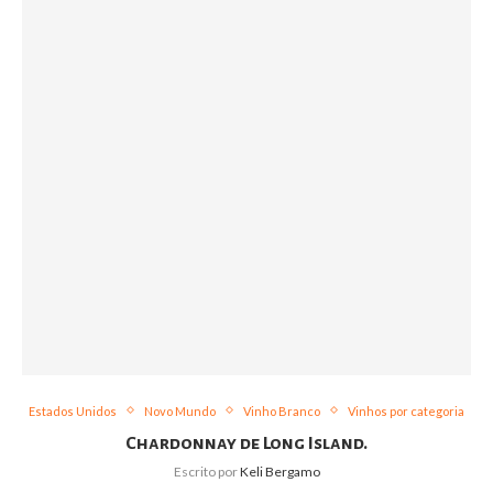
Estados Unidos
Novo Mundo
Vinho Branco
Vinhos por categoria
Chardonnay de Long Island.
Escrito por
Keli Bergamo