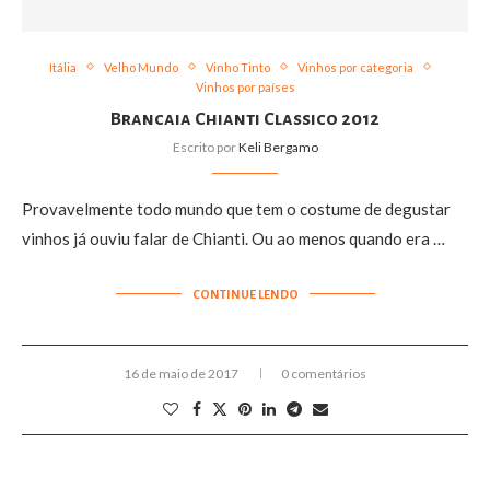
Itália
Velho Mundo
Vinho Tinto
Vinhos por categoria
Vinhos por países
Brancaia Chianti Classico 2012
Escrito por
Keli Bergamo
Provavelmente todo mundo que tem o costume de degustar
vinhos já ouviu falar de Chianti. Ou ao menos quando era …
CONTINUE LENDO
16 de maio de 2017
0 comentários