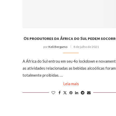
Os produtores da África do Sul pedem socor
por
Keli Bergamo
8 de julho de 2021
A África do Sul entrou em seu 4o lockdown e novamen
as atividades relacionadas as bebidas alcoólicas foram
totalmente proibidas. …
Leia mais