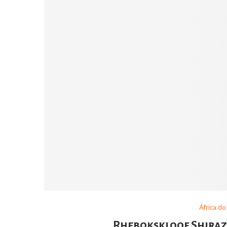
África do
Rhebokskloof Shiraz 2