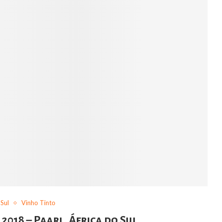
 Sul
Vinho Tinto
018 – Paarl, África do Sul.