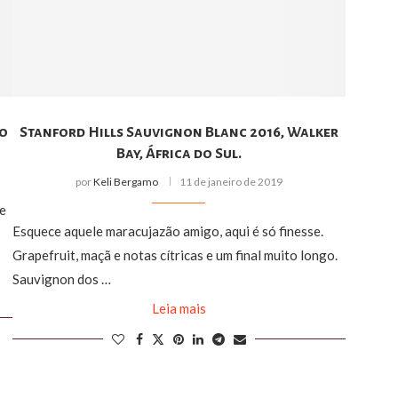
ro
Stanford Hills Sauvignon Blanc 2016, Walker
Bay, África do Sul.
por
Keli Bergamo
11 de janeiro de 2019
te
Esquece aquele maracujazão amigo, aqui é só finesse.
Grapefruit, maçã e notas cítricas e um final muito longo.
Sauvignon dos …
Leia mais