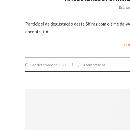
Escrit
Participei da degustação deste Shiraz com o time da @
encontrei. A …
CO
1 de dezembro de 2021
0 comentários