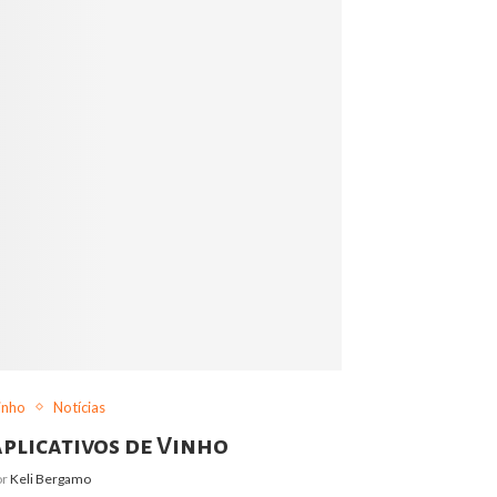
inho
Notícias
aplicativos de Vinho
or
Keli Bergamo