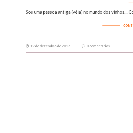
Sou uma pessoa antiga (véia) no mundo dos vinhos… Com
CONT
19 de dezembro de 2017
0 comentários