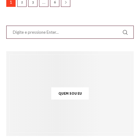
1
…
2
3
6
QUEM SOU EU