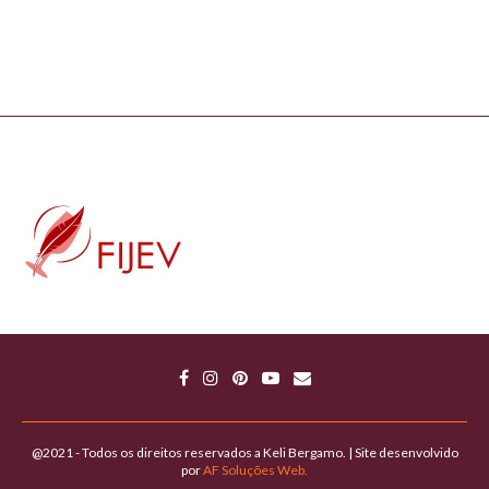
@2021 - Todos os direitos reservados a Keli Bergamo. | Site desenvolvido
por
AF Soluções Web.