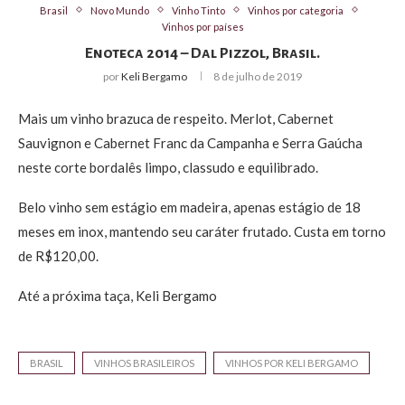
Brasil
Novo Mundo
Vinho Tinto
Vinhos por categoria
Vinhos por países
Enoteca 2014 – Dal Pizzol, Brasil.
por
Keli Bergamo
8 de julho de 2019
Mais um vinho brazuca de respeito. Merlot, Cabernet
Sauvignon e Cabernet Franc da Campanha e Serra Gaúcha
neste corte bordalês limpo, classudo e equilibrado.
Belo vinho sem estágio em madeira, apenas estágio de 18
meses em inox, mantendo seu caráter frutado. Custa em torno
de R$120,00.
Até a próxima taça, Keli Bergamo
BRASIL
VINHOS BRASILEIROS
VINHOS POR KELI BERGAMO