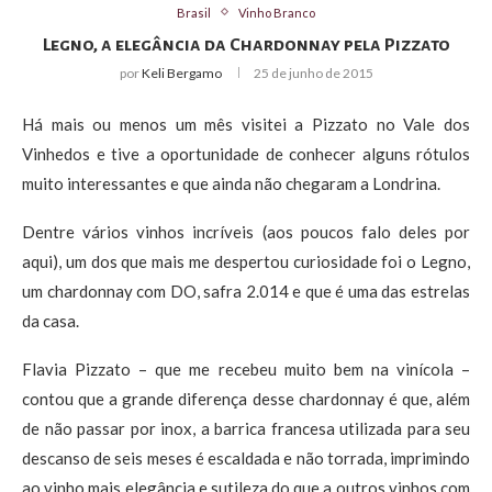
Brasil
Vinho Branco
Legno, a elegância da Chardonnay pela Pizzato
por
Keli Bergamo
25 de junho de 2015
Há mais ou menos um mês visitei a Pizzato no Vale dos
Vinhedos e tive a oportunidade de conhecer alguns rótulos
muito interessantes e que ainda não chegaram a Londrina.
Dentre vários vinhos incríveis (aos poucos falo deles por
aqui), um dos que mais me despertou curiosidade foi o Legno,
um chardonnay com DO, safra 2.014 e que é uma das estrelas
da casa.
Flavia Pizzato – que me recebeu muito bem na vinícola –
contou que a grande diferença desse chardonnay é que, além
de não passar por inox, a barrica francesa utilizada para seu
descanso de seis meses é escaldada e não torrada, imprimindo
ao vinho mais elegância e sutileza do que a outros vinhos com