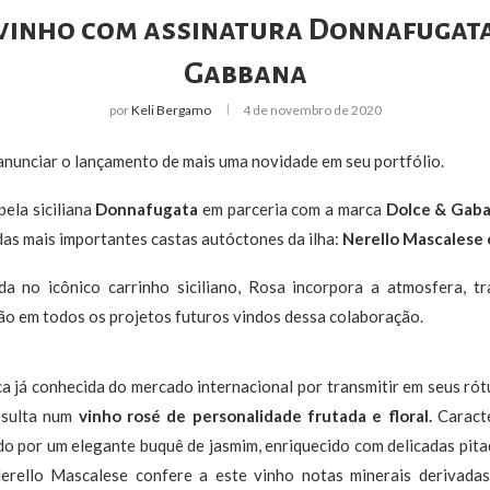
vinho com assinatura Donnafugata
Gabbana
por
Keli Bergamo
4 de novembro de 2020
anunciar o lançamento de mais uma novidade em seu portfólio.
pela siciliana
Donnafugata
em parceria com a marca
Dolce & Gab
 das mais importantes castas autóctones da ilha:
Nerello Mascalese 
 no icônico carrinho siciliano, Rosa incorpora a atmosfera, tra
ão em todos os projetos futuros vindos dessa colaboração.
já conhecida do mercado internacional por transmitir em seus rótul
esulta num
vinho rosé de personalidade frutada e floral.
Caracte
nido por um elegante buquê de jasmim, enriquecido com delicadas pi
erello Mascalese confere a este vinho notas minerais derivadas