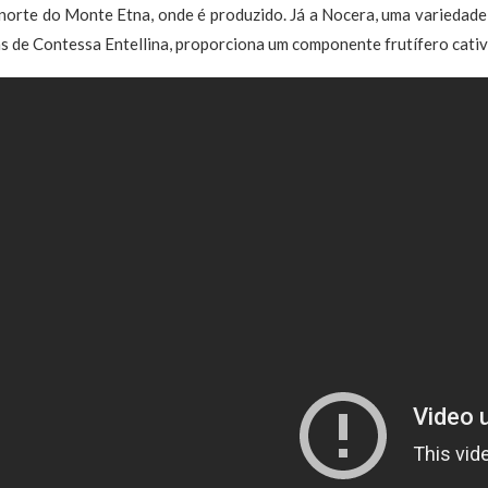
 norte do Monte Etna, onde é produzido. Já a Nocera, uma variedad
as de Contessa Entellina, proporciona um componente frutífero cativ