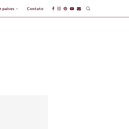
r países
Contato