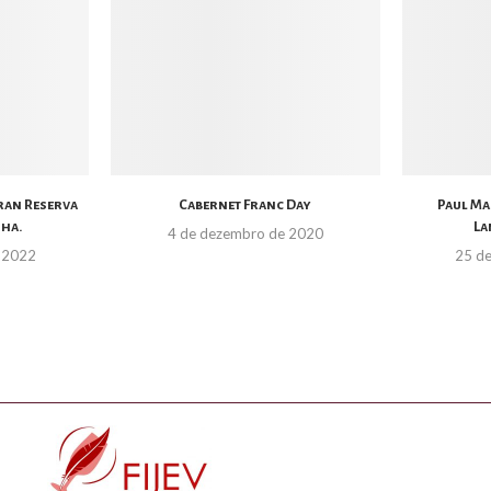
ran Reserva
Cabernet Franc Day
Paul Ma
nha.
La
4 de dezembro de 2020
 2022
25 d