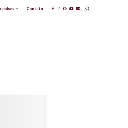
r países
Contato