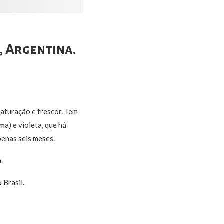
, Argentina.
turação e frescor. Tem
a) e violeta, que há
penas seis meses.
.
 Brasil.