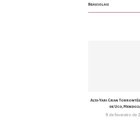
Beaujolais
Alta-Yari Gran Torrontés,
de Uco, Mendoza
8 de fevereiro de