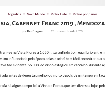
Argentina
Novo Mundo
Vinho Tinto
Vinhos por países
sia, Cabernet Franc 2019 , Mendoza
por
Keli Bergamo
20 de novembro de 2020
ram-se na Vista Flores a 1.050m, garantindo bom equilíbrio entre ma
tou influenciada pela época delas e achei bem fácil encontrar o arom
ava tão evidente. Só 30% do vinho estagiou em carvalho, durante a
rada antes de degustar, melhorou muito depois de um te
mpo em taça
fa há algum tempo foi a Vinho e Ponto, que tem diversas lojas pelo