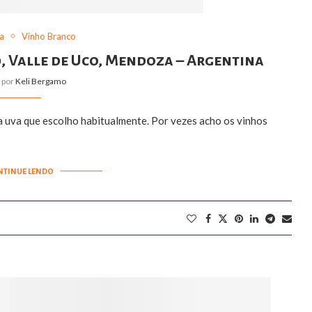
a
Vinho Branco
0, Valle de Uco, Mendoza – Argentina
o por
Keli Bergamo
a uva que escolho habitualmente. Por vezes acho os vinhos
NTINUE LENDO