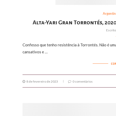
Argentin
Alta-Yari Gran Torrontés, 202
Escrit
Confesso que tenho resistência à Torrontés. Não é um
cansativos e …
CO
8 de fevereiro de 2023
0 comentários