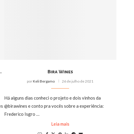
.
Bira Wines
por
Keli Bergamo
26 de julho de 2021
Há alguns dias conheci o projeto e dois vinhos da
es
@birawines e conto pra vocês sobre a experiência:
Frederico Isgro …
Leia mais