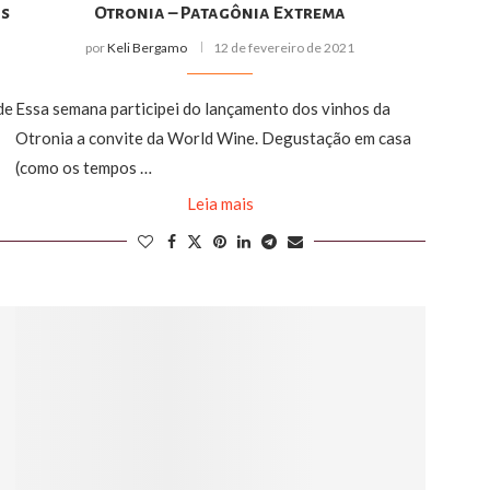
os
Otronia – Patagônia Extrema
por
Keli Bergamo
12 de fevereiro de 2021
de
Essa semana participei do lançamento dos vinhos da
Otronia a convite da World Wine. Degustação em casa
(como os tempos …
Leia mais