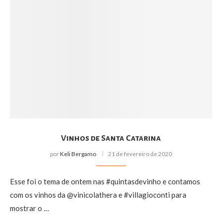
Vinhos de Santa Catarina
por
Keli Bergamo
21 de fevereiro de 2020
Esse foi o tema de ontem nas #quintasdevinho e contamos
com os vinhos da @vinicolathera e #villagioconti para
mostrar o …