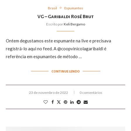
Brasil
Espumantes
VG – Garibaldi Rosé Brut
Escrito por
Keli Bergamo
Ontem degustamos este espumante na live e precisava
registrá-lo aqui no feed. A @coopvinicolagaribaldi é
referência em espumantes de método …
CONTINUE LENDO
23 de novembro de 2022
0 comentários