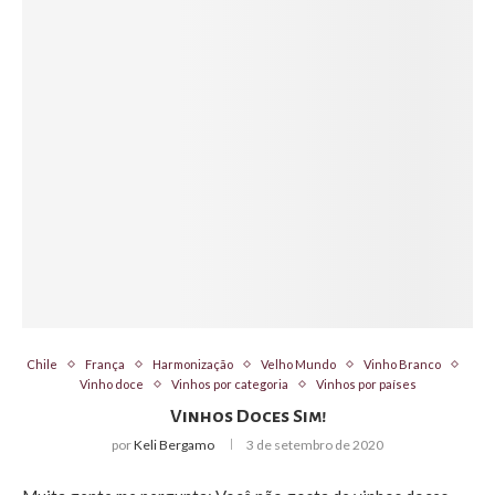
Chile
França
Harmonização
Velho Mundo
Vinho Branco
Vinho doce
Vinhos por categoria
Vinhos por países
Vinhos Doces Sim!
por
Keli Bergamo
3 de setembro de 2020