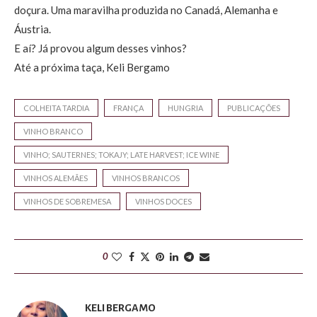
doçura. Uma maravilha produzida no Canadá, Alemanha e
Áustria.
E aí? Já provou algum desses vinhos?
Até a próxima taça, Keli Bergamo
COLHEITA TARDIA
FRANÇA
HUNGRIA
PUBLICAÇÕES
VINHO BRANCO
VINHO; SAUTERNES; TOKAJY; LATE HARVEST; ICE WINE
VINHOS ALEMÃES
VINHOS BRANCOS
VINHOS DE SOBREMESA
VINHOS DOCES
0
KELI BERGAMO