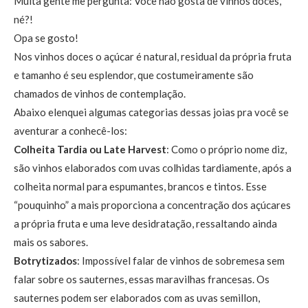
Muita gente me pergunta: Você não gosta de vinhos doces,
né?!
Opa se gosto!
Nos vinhos doces o açúcar é natural, residual da própria fruta
e tamanho é seu esplendor, que costumeiramente são
chamados de vinhos de contemplação.
Abaixo elenquei algumas categorias dessas joias pra você se
aventurar a conhecê-los:
Colheita Tardia ou Late Harvest
: Como o próprio nome diz,
são vinhos elaborados com uvas colhidas tardiamente, após a
colheita normal para espumantes, brancos e tintos. Esse
“pouquinho” a mais proporciona a concentração dos açúcares
a própria fruta e uma leve desidratação, ressaltando ainda
mais os sabores.
Botrytizados
: Impossível falar de vinhos de sobremesa sem
falar sobre os sauternes, essas maravilhas francesas. Os
sauternes podem ser elaborados com as uvas semillon,