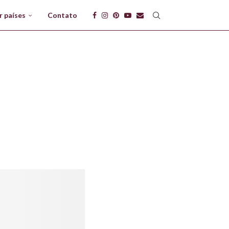
r países
Contato