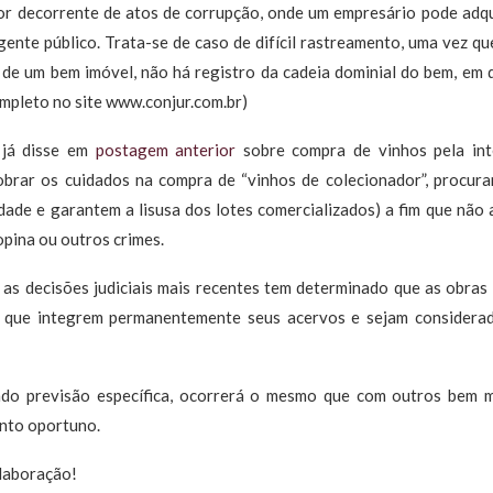
 decorrente de atos de corrupção, onde um empresário pode adqu
gente público. Trata-se de caso de difícil rastreamento, uma vez q
de um bem imóvel, não há registro da cadeia dominial do bem, em 
ompleto no site www.conjur.com.br)
 já disse em
postagem anterior
sobre compra de vinhos pela in
obrar os cuidados na compra de “vinhos de colecionador”, procura
edade e garantem a lisusa dos lotes comercializados) a fim que não
opina ou outros crimes.
, as decisões judiciais mais recentes tem determinado que as obras
a que integrem permanentemente seus acervos e sejam considerad
indo previsão específica, ocorrerá o mesmo que com outros bem m
ento oportuno.
laboração!