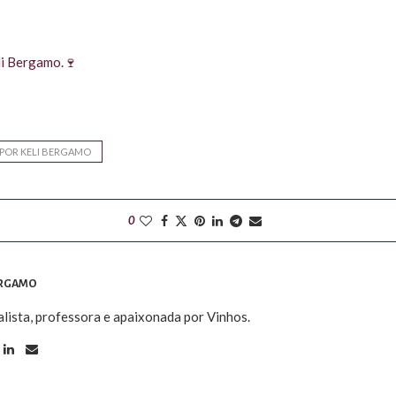
li Bergamo.🍷
 POR KELI BERGAMO
0
ERGAMO
alista, professora e apaixonada por Vinhos.