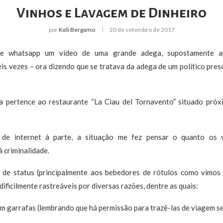
Vinhos e Lavagem de Dinheiro
por
Keli Bergamo
20 de setembro de 2017
 de whatsapp um vídeo de uma grande adega, supostamente a
veis vezes – ora dizendo que se tratava da adega de um político pre
 pertence ao restaurante “La Ciau del Tornavento” situado próx
 de internet à parte, a situação me fez pensar o quanto os v
 criminalidade.
de status (principalmente aos bebedores de rótulos como vimos 
dificilmente rastreáveis por diversas razões, dentre as quais:
com garrafas (lembrando que há permissão para trazê-las de viagem s