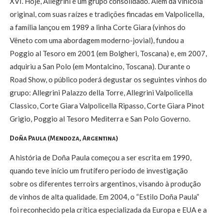
XVI. Hoje, Allegrini é um grupo consolidado. Além da vinícola
original, com suas raízes e tradições fincadas em Valpolicella,
a família lançou em 1989 a linha Corte Giara (vinhos do
Vêneto com uma abordagem moderno-jovial), fundou a
Poggio al Tesoro em 2001 (em Bolgheri, Toscana) e, em 2007,
adquiriu a San Polo (em Montalcino, Toscana). Durante o
Road Show, o público poderá degustar os seguintes vinhos do
grupo: Allegrini Palazzo della Torre, Allegrini Valpolicella
Classico, Corte Giara Valpolicella Ripasso, Corte Giara Pinot
Grigio, Poggio al Tesoro Mediterra e San Polo Governo.
Doña Paula (Mendoza, Argentina)
A história de Doña Paula começou a ser escrita em 1990,
quando teve início um frutífero período de investigação
sobre os diferentes terroirs argentinos, visando à produção
de vinhos de alta qualidade. Em 2004, o “Estilo Doña Paula”
foi reconhecido pela crítica especializada da Europa e EUA e a