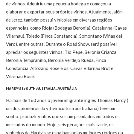
de vinhos. Adquiriu uma pequena bodega e começou a
elaborar e exportar seus próprios vinhos. Atualmente, além
de Jerez, também possui vinícolas em diversas regiões
espanholas, como Rioja (Bodegas Beronia), Catalunha (Cavas
Vilarnau), Toledo (Finca Constancia), Somontano (Viñas del
Vero), entre outras. Durante o Road Show, será possível
apreciar os seguintes vinhos: Tio Pepe, Beronia Crianza,
Beronia Tempranillo, Beronia Verdejo Rueda, Finca
Constancia, Altozano Rosé e os Cavas Vilarnau Brut e
Vilarnau Rosé.
Hardy’s (South Australia, Austrália
Há mais de 160 anos o jovem imigrante inglês Thomas Hardy (
um dos pioneiros da vitivinicultura australiana) teve um
sonho: produzir vinhos que seriam premiados em todos os
mercados do mundo. Hoje, seis gerações mais tarde, os
vinhedos da Hardy’s se espalham pelas melhores regiões da