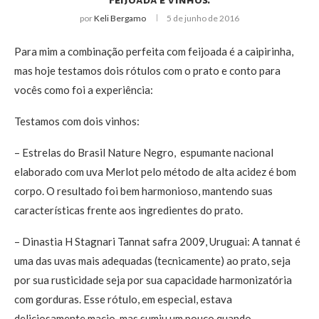
Feijoada e Vinhos.
por
Keli Bergamo
5 de junho de 2016
Para mim a combinação perfeita com feijoada é a caipirinha,
mas hoje testamos dois rótulos com o prato e conto para
vocês como foi a experiência:
Testamos com dois vinhos:
– Estrelas do Brasil Nature Negro, espumante nacional
elaborado com uva Merlot pelo método de alta acidez é bom
corpo. O resultado foi bem harmonioso, mantendo suas
características frente aos ingredientes do prato.
– Dinastia H Stagnari Tannat safra 2009, Uruguai: A tannat é
uma das uvas mais adequadas (tecnicamente) ao prato, seja
por sua rusticidade seja por sua capacidade harmonizatória
com gorduras. Esse rótulo, em especial, estava
deliciosamente macio, mas sumiu um pouco quando