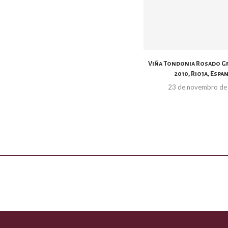
Viña Tondonia Rosado G
2010, Rioja, Espa
23 de novembro de