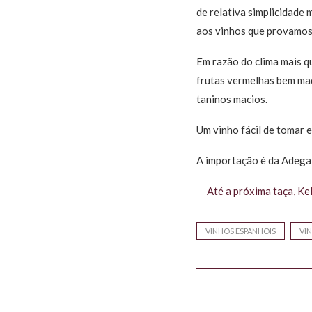
de relativa simplicidad
aos vinhos que provamos 
Em razão do clima mais q
frutas vermelhas bem mad
taninos macios.
Um vinho fácil de tomar e
A importação é da Adega
Até a próxima taça, Ke
VINHOS ESPANHOIS
VI