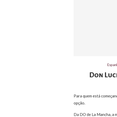
Espan
Don Luc
Para quem está começand
opção.
Da DO de La Mancha, a m