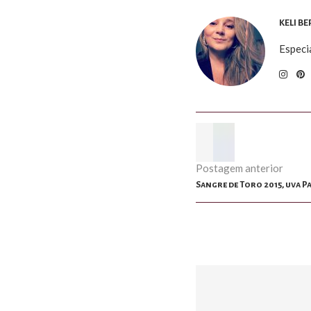
KELI B
Especi
Postagem anterior
Sangre de Toro 2015, uva P