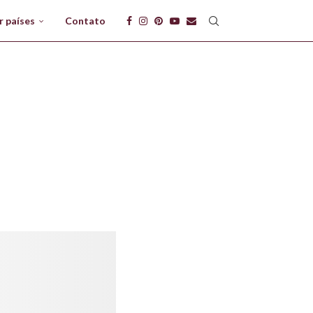
r países
Contato