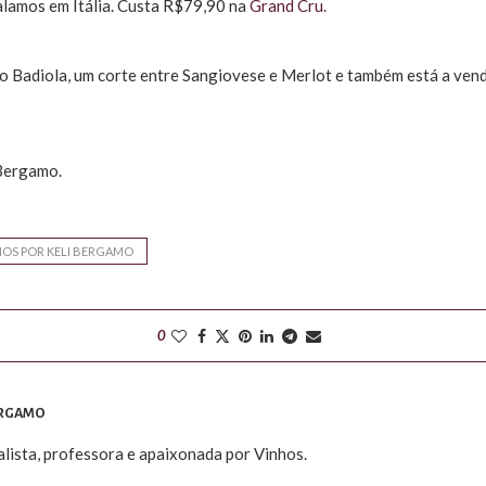
alamos em Itália. Custa R$79,90 na
Grand Cru.
o Badiola, um corte entre Sangiovese e Merlot e também está a ven
 Bergamo.
HOS POR KELI BERGAMO
0
ERGAMO
alista, professora e apaixonada por Vinhos.