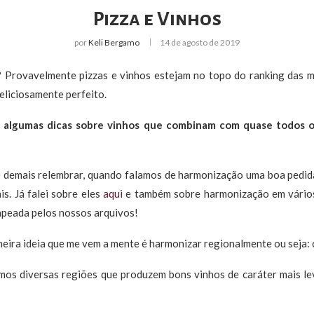
Pizza e Vinhos
por
Keli Bergamo
14 de agosto de 2019
Provavelmente pizzas e vinhos estejam no topo do ranking das me
eliciosamente perfeito.
ar algumas dicas sobre vinhos que combinam com quase todos o
é demais relembrar, quando falamos de harmonização uma boa pedid
s. Já falei sobre eles
aqui
e também sobre harmonização em vários 
apeada pelos nossos arquivos!
meira ideia que me vem a mente é harmonizar regionalmente ou seja: 
mos diversas regiões que produzem bons vinhos de caráter mais l