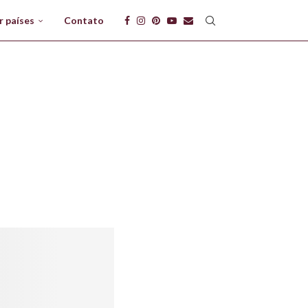
r países
Contato