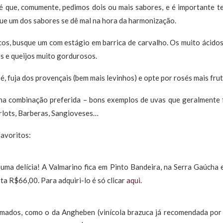
é que, comumente, pedimos dois ou mais sabores, e é importante t
que um dos sabores se dê mal na hora da harmonização.
cos, busque um com estágio em barrica de carvalho. Os muito ácido
es e queijos muito gordurosos.
é, fuja dos provençais (bem mais levinhos) e opte por rosés mais fru
ha combinação preferida – bons exemplos de uvas que geralmente f
lots, Barberas, Sangioveses…
avoritos:
 uma delícia! A Valmarino fica em Pinto Bandeira, na Serra Gaúcha 
sta R$66,00. Para adquiri-lo é só clicar
aqui.
mados, como o da Angheben (vinícola brazuca já recomendada por 