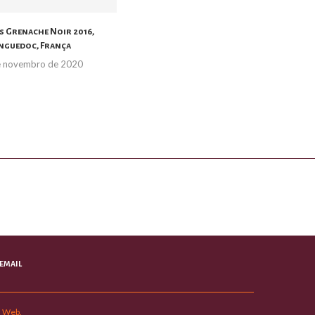
s Grenache Noir 2016,
nguedoc, França
e novembro de 2020
EMAIL
s Web.