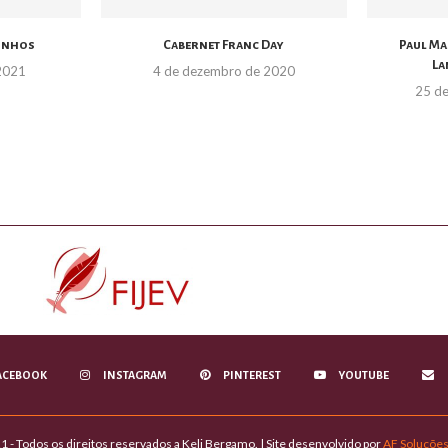
Vinhos
Cabernet Franc Day
Paul Ma
La
 2021
4 de dezembro de 2020
25 d
ACEBOOK
INSTAGRAM
PINTEREST
YOUTUBE
 - Todos os direitos reservados a Keli Bergamo. | Site desenvolvido por
AF Soluçõe