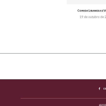
Comida Libanesa e 
19 de outubro de
F
@2021