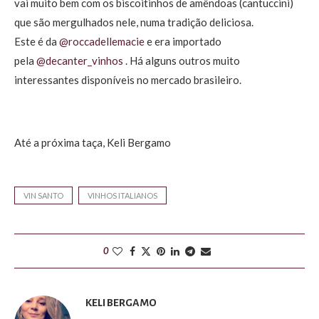
vai muito bem com os biscoitinhos de amêndoas (cantuccini)
que são mergulhados nele, numa tradição deliciosa.
Este é da
@roccadellemacie
e era importado
pela
@decanter_vinhos
. Há alguns outros muito
interessantes disponíveis no mercado brasileiro.
Até a próxima taça, Keli Bergamo
VIN SANTO
VINHOS ITALIANOS
0
KELI BERGAMO